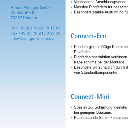
•
Verlängertes Anschlussgewinde f
•
Massive Ringfedern für besser
Robert Aldinger GmbH
•
Besonders stabile Ausführung f
Wertstraße 8
73257 Köngen
Fon +49 (0) 70 24 / 8 17 04
Fax +49 (0) 70 24 / 8 39 03
info@aldinger-online.de
•
Rundum gleichmäßige Kontaktie
Ringfeder.
•
Ringfederkonstruktion verhinder
Kabelschirms bei der Montage.
•
Besonders wirtschaftlich durch 
von Standardkomponenten.
•
Speziell zur Schirmung kleinst
bei geringem Bauraum.
•
Platzsparende Schirmkontaktier