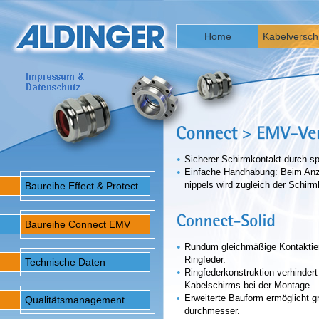
Home
Kabelversc
•
Sicherer Schirmkontakt durch sp
•
Einfache Handhabung: Beim Anz
nippels wird zugleich der Schirm
Baureihe Effect & Protect
Baureihe Connect EMV
•
Rundum gleichmäßige Kontaktie
Ringfeder.
Technische Daten
•
Ringfederkonstruktion verhinder
Kabelschirms bei der Montage.
•
Erweiterte Bauform ermöglicht g
Qualitätsmanagement
durchmesser.