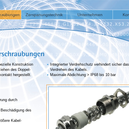
hraubungen
Zerspanungstechnik
Unternehmen
Kon
•
ezielle Konstruktion
Integrierter Verdrehschutz verhindert sicher das
iehen des Doppel-
Verdrehen des Kabels.
•
kontakt hergestellt.
Maximale Abdichtung > IP68 bis 10 bar
rung durch
t Beschädigung des
rößere Kabel-